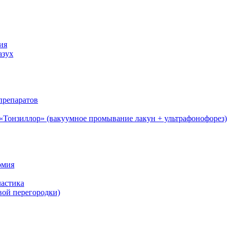
ия
азух
препаратов
 «Тонзиллор» (вакуумное промывание лакун + ультрафонофорез)
омия
ластика
вой перегородки)