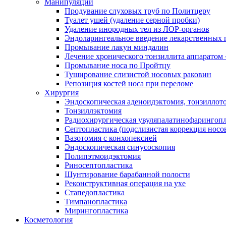
Манипуляции
Продувание слуховых труб по Политцеру
Туалет ушей (удаление серной пробки)
Удаление инородных тел из ЛОР-органов
Эндоларингеальное введение лекарственных 
Промывание лакун миндалин
Лечение хронического тонзиллита аппаратом
Промывание носа по Пройтцу
Туширование слизистой носовых раковин
Репозиция костей носа при переломе
Хирургия
Эндоскопическая аденоидэктомия, тонзиллот
Тонзиллэктомия
Радиохирургическая увуляпалатинофарингоп
Септопластика (подслизистая коррекция носо
Вазотомия с конхопексией
Эндоскопическая синусоскопия
Полипэтмоидэктомия
Риносептопластика
Шунтирование барабанной полости
Реконструктивная операция на ухе
Стапедопластика
Тимпанопластика
Мирингопластика
Косметология