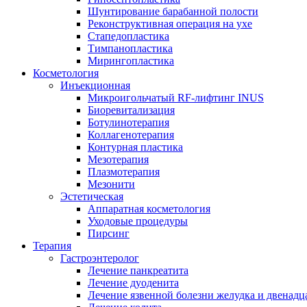
Шунтирование барабанной полости
Реконструктивная операция на ухе
Стапедопластика
Тимпанопластика
Мирингопластика
Косметология
Инъекционная
Микроигольчатый RF-лифтинг INUS
Биоревитализация
Ботулинотерапия
Коллагенотерапия
Контурная пластика
Мезотерапия
Плазмотерапия
Мезонити
Эстетическая
Аппаратная косметология
Уходовые процедуры
Пирсинг
Терапия
Гастроэнтеролог
Лечение панкреатита
Лечение дуоденита
Лечение язвенной болезни желудка и двенад