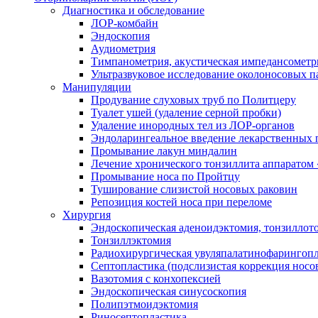
Диагностика и обследование
ЛОР-комбайн
Эндоскопия
Аудиометрия
Тимпанометрия, акустическая импедансометр
Ультразвуковое исследование околоносовых п
Манипуляции
Продувание слуховых труб по Политцеру
Туалет ушей (удаление серной пробки)
Удаление инородных тел из ЛОР-органов
Эндоларингеальное введение лекарственных 
Промывание лакун миндалин
Лечение хронического тонзиллита аппаратом
Промывание носа по Пройтцу
Туширование слизистой носовых раковин
Репозиция костей носа при переломе
Хирургия
Эндоскопическая аденоидэктомия, тонзиллот
Тонзиллэктомия
Радиохирургическая увуляпалатинофарингоп
Септопластика (подслизистая коррекция носо
Вазотомия с конхопексией
Эндоскопическая синусоскопия
Полипэтмоидэктомия
Риносептопластика